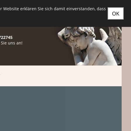
tr. 61 - 13589 Berlin /
amakoschgmbh@web.de
 Website erklären Sie sich damit einverstanden, dass
OK
722745
 Sie uns an!
T