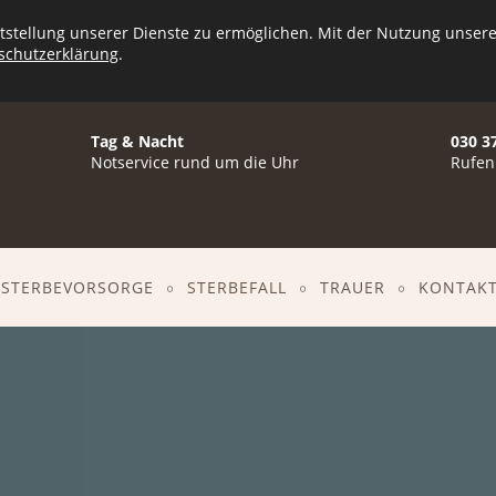
gebung
Pioniers
stellung unserer Dienste zu ermöglichen. Mit der Nutzung unserer
schutzerklärung
.
Tag & Nacht
030 3
Notservice rund um die Uhr
Rufen
STERBEVORSORGE
STERBEFALL
TRAUER
KONTAK