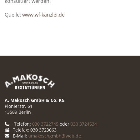
konsultiert werden.
Quelle:
www.wf-kanzlei.de
A. Makosch GmbH & Co. KG
Pionierstr. 61
13589 Berlin
Telefon:
030 3722745
oder
030 3724534
Telefax: 030 3723663
E-Mail:
amakoschgmbh@web.de