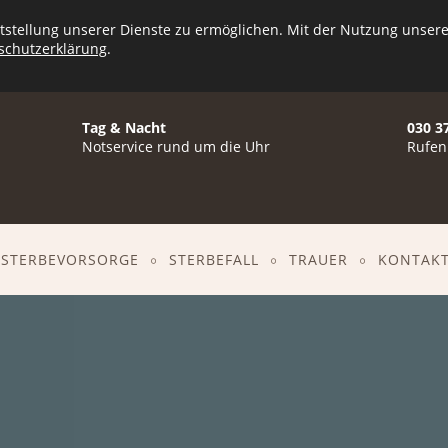
gebung
Pioniers
stellung unserer Dienste zu ermöglichen. Mit der Nutzung unserer
schutzerklärung
.
Tag & Nacht
030 3
Notservice rund um die Uhr
Rufen
STERBEVORSORGE
STERBEFALL
TRAUER
KONTAK