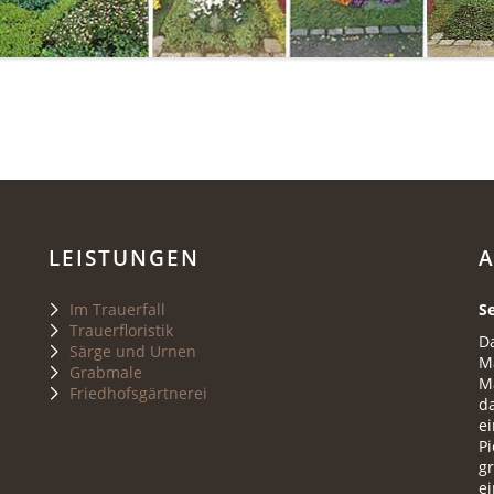
LEISTUNGEN
A
Im Trauerfall
S
Trauerfloristik
D
Särge und Urnen
M
Grabmale
M
Friedhofsgärtnerei
da
ei
Pi
g
ei