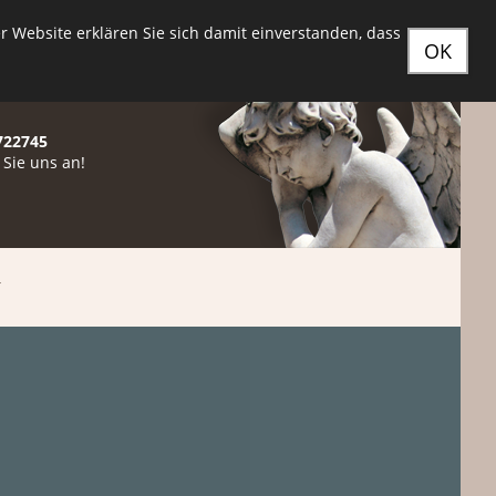
tr. 61 - 13589 Berlin /
amakoschgmbh@web.de
 Website erklären Sie sich damit einverstanden, dass
OK
722745
 Sie uns an!
T