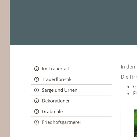
In den
Im Trauerfall
Die Fi
Trauerfloristik
G
Särge und Urnen
F
Dekorationen
Grabmale
Friedhofsgärtnerei