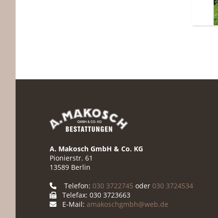
A. Makosch GmbH & Co. KG
Pionierstr. 61
13589 Berlin
Telefon:
030 3722745
oder
030 3724534
Telefax: 030 3723663
E-Mail:
amakoschgmbh@web.de