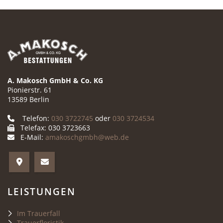
A. Makosch GmbH & Co. KG
Pionierstr. 61
13589 Berlin
Telefon:
030 3722745
oder
030 3724534
Telefax: 030 3723663
E-Mail:
amakoschgmbh@web.de
LEISTUNGEN
Im Trauerfall
Trauerfloristik